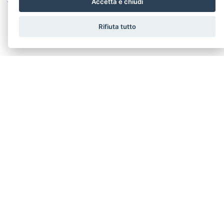
Accetta e chiudi
Vedi dettagli
Rifiuta tutto
Exocad 1to1 MODULO